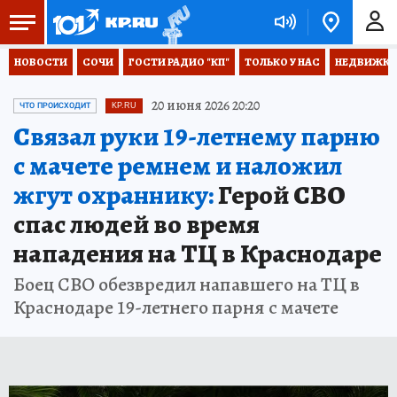
НОВОСТИ
СОЧИ
ГОСТИ РАДИО "КП"
ТОЛЬКО У НАС
НЕДВИЖКА
20 июня 2026 20:20
ЧТО ПРОИСХОДИТ
KP.RU
Связал руки 19-летнему парню
с мачете ремнем и наложил
жгут охраннику:
Герой СВО
спас людей во время
нападения на ТЦ в Краснодаре
Боец СВО обезвредил напавшего на ТЦ в
Краснодаре 19-летнего парня с мачете