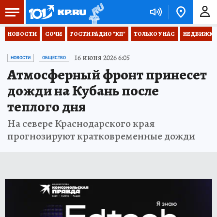
НОВОСТИ
СОЧИ
ГОСТИ РАДИО "КП"
ТОЛЬКО У НАС
НЕДВИЖКА
16 июня 2026 6:05
НОВОСТИ
ОБЩЕСТВО
Атмосферный фронт принесет
дожди на Кубань после
теплого дня
На севере Краснодарского края
прогнозируют кратковременные дожди