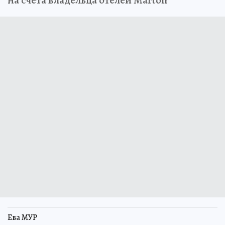
на счета владельца отелей Marton
Ева МУР