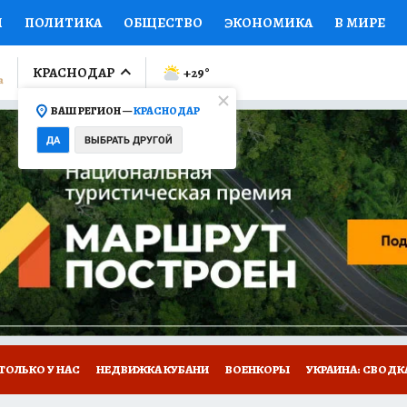
И
ПОЛИТИКА
ОБЩЕСТВО
ЭКОНОМИКА
В МИРЕ
ЛУМНИСТЫ
ПРОИСШЕСТВИЯ
НАЦИОНАЛЬНЫЕ ПРОЕК
КРАСНОДАР
+29
°
ВАШ РЕГИОН —
КРАСНОДАР
Ы
ОТКРЫВАЕМ МИР
Я ЗНАЮ
СЕМЬЯ
ЖЕНСКИЕ СЕ
ДА
ВЫБРАТЬ ДРУГОЙ
ПРОМОКОДЫ
СЕРИАЛЫ
СПЕЦПРОЕКТЫ
ДЕФИЦИТ
ВИЗОР
КОЛЛЕКЦИИ
КОНКУРСЫ
РАБОТА У НАС
ГИ
А САЙТЕ
ТОЛЬКО У НАС
НЕДВИЖКА КУБАНИ
ВОЕНКОРЫ
УКРАИНА: СВОДК