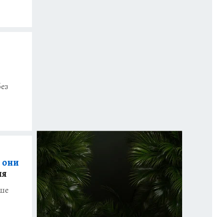
без
 они
ня
ьше