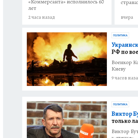
«Коммерсанта» исполнилось 60
страна
лет
2 часа назад
вчера
ПОЛИТИКА
Украинск
РФ по во
Военкор Ко
Киеву
9 часов наз
ПОЛИТИКА
Виктор Б
только л
Виктор Бут
к стенке»