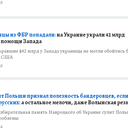
ад
цы из ФБР попадали:
на Украине украли 42 млрд
 помощи Запада
равшие $42 млрд у Запада украинцы не могли обойтись 
з США
ад
т Польши признал полезность бандеровцев, если
русских:
а остальное мелочи, даже Волынская рез
збирательная память Навроцкого об Украине сулит Пол
роблемы
ад