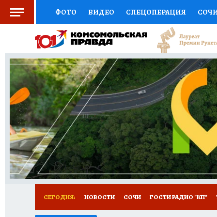
ФОТО
ВИДЕО
СПЕЦОПЕРАЦИЯ
СОЧ
СОЦПОДДЕРЖКА
НАУКА
СПОРТ
КО
ВЫБОР ЭКСПЕРТОВ
ДОКТОР
ФИНАНС
КНИЖНАЯ ПОЛКА
ПРОГНОЗЫ НА СПОРТ
ПРЕСС-ЦЕНТР
НЕДВИЖИМОСТЬ
ТЕЛЕ
ВСЕ О КП
РАДИО КП
ТЕСТЫ
НОВОЕ Н
СЕГОДНЯ:
НОВОСТИ
СОЧИ
ГОСТИ РАДИО "КП"