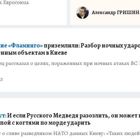
х Евросоюза
Александр ГРИШИН
ие «Фламинго»
приземлили: Разбор ночных удар
енным объектам в Киеве
ц рассказал о целях, пораженных при ночных атаках ВС
ад
ут:
И если Русского Медведя разозлить, он может 
апой с когтями по морде ударить
 о сливе разведчиком НАТО данных Киеву: «Таких людей