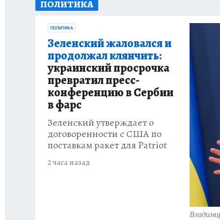
ПОЛИТИКА
ОТДЫХ В РОССИИ
ЗДОРОВЬЕ КУБАНИ
ПОЛИТИКА
Зеленский жаловался и
продолжал клянчить:
украинский просрочка
превратил пресс-
конференцию в Сербии
в фарс
Зеленский утверждает о
договоренности с США по
поставкам ракет для Patriot
2 часа назад
Владимир