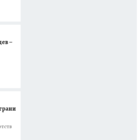
ев –
 грани
отств