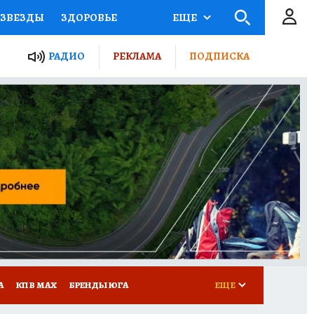
ЗВЕЗДЫ
ЗДОРОВЬЕ
ЕЩЕ
ТЫ РОССИИ
РАДИО
РЕКЛАМА
ПОДПИСКА
КРЕТЫ
ПУТЕВОДИТЕЛЬ
 ЖЕЛЕЗА
ТУРИЗМ
Д ПОТРЕБИТЕЛЯ
РЕКЛАМА
А
КП В МАХ
БРЕНДЫ ЮГА
ЕЩЕ