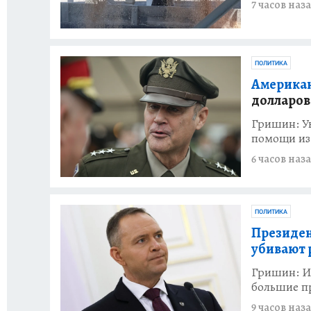
7 часов наз
ПОЛИТИКА
Американ
долларов
Гришин: Ук
помощи и
6 часов наз
ПОЛИТИКА
Президен
убивают 
Гришин: И
большие п
9 часов наз