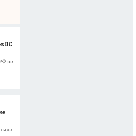
ов ВС
 РФ по
не
 надо