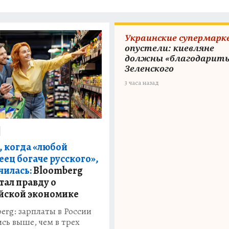
Украинские супермар
опустели: киевляне
должны «благодарит
Зеленского
3 часа назад
, когда «любой
еец богаче русского»,
чилась:
Bloomberg
тал правду о
йской экономике
erg: зарплаты в России
ись выше, чем в трех