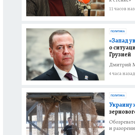
11 часов на
ПОЛИТИКА
«Запад ув
о ситуаци
Грузией
Дмитрий Ме
4 часа назад
ПОЛИТИКА
Украину 
зерновог
Обозреват
и разорен