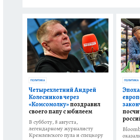
ПОЛИТИКА
ПОЛИТИКА
Четырехлетний Андрей
Эпоха
Колесников через
европ
«Комсомолку»
поздравил
закон
своего папу с юбилеем
посчи
росси
В субботу, 8 августа,
легендарному журналисту
Bloomb
Кремлевского пула и спецкору
оказал