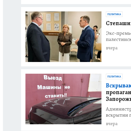
ПОЛИТИКА
Степашин
Экс-премь
палестинс
вчера
ПОЛИТИКА
Вскрываю
пропаган
Запорож
Администр
вскрытии 
вчера